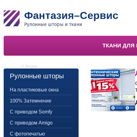
Фантазия–Сервис
Рулонные шторы и ткани
ТКАНИ ДЛЯ
Акции
Главная
//
Акции
Рулонные шторы
На пластиковые окна
100% Затемнение
С приводом Somfy
С приводом Amigo
С фотопечатью