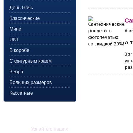
День-Ночь
Классические
Са
Мини
А в
UNI
А 
В коробе
Эрг
укр
С фигурным краем
раз
Зебра
Больших размеров
Кассетные
Акции и скидки
Узнайте о наших