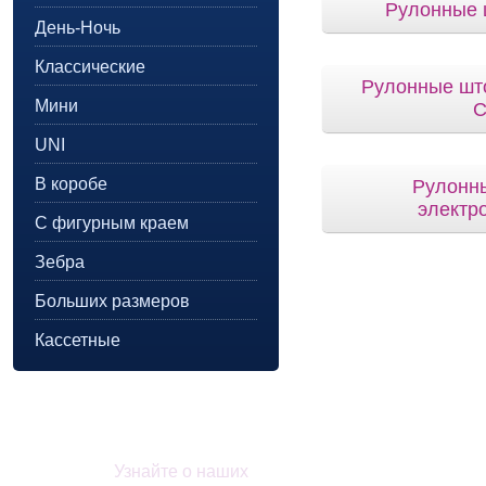
Рулонные 
День-Ночь
Классические
Рулонные шт
Мини
C
UNI
В коробе
Рулонн
электр
С фигурным краем
Зебра
Больших размеров
Кассетные
Акции и скидки
Узнайте о наших