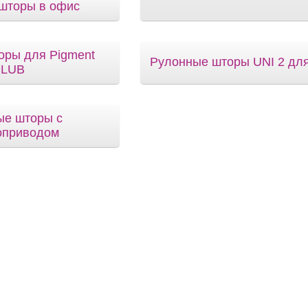
шторы в офис
оры для Pigment
Рулонные шторы UNI 2 дл
LUB
ые шторы с
оприводом