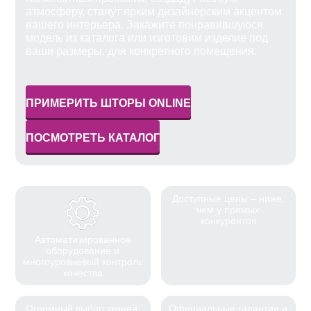
атмосферу, станут ярким дизайнерским акцентом
вашего интерьера. Закажите понравившуюся
модель из каталога или изготовим изделие под
ваши размеры, для конкретного помещения.
ПРИМЕРИТЬ ШТОРЫ ONLINE
ПОСМОТРЕТЬ КАТАЛОГ
Доступные цены – ниже,
чем у прямых
конкурентов
Автоматизированное
оборудование и
многоуровневый контроль
качества
Огромный выбор тканей,
Официальные гарантии и