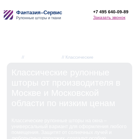
+7 495 640-09-89
Фантазия–Сервис
Заказать звонок
Рулонные шторы и ткани
Рулонные шторы
классические
Главная
//
Рулонные шторы
//
Классические
Классические рулонные
шторы от производителя в
Москве и Московской
области по низким ценам
Классические рулонные шторы на окна –
универсальный вариант для оформления любого
помещения. Защитят от солнечных лучей и
любопытных прохожих, создадут особую