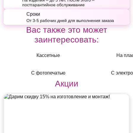
На изделия – до 3 лет. После этого –
постгарантийное обслуживание
Сроки
От 3-5 рабочих дней для выполнения заказа
Вас также это может
заинтересовать:
Кассетные
На пла
С фотопечатью
C электр
Акции