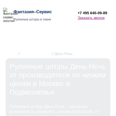
Фантазия–Сервис
+7 495 640-09-89
Заказать звонок
Рулонные шторы и ткани
Рулонные шторы «День-
Ночь»
Главная
//
Рулонные шторы
//
День-Ночь
Рулонные шторы День-Ночь
от производителя по низким
ценам в Москве и
Подмосковье
Рулонные шторы День-Ночь – реальная
возможность управлять световым потоком, от