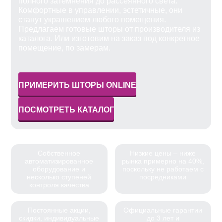
полного затемнения до рассеянного света.
Комфортные в управлении, эстетичные, они
станут украшением любого помещения.
Предлагаем готовые шторы от производителя из
каталога. Или изготовим на заказ под конкретное
помещение, по замерам.
ПРИМЕРИТЬ ШТОРЫ ONLINE
ПОСМОТРЕТЬ КАТАЛОГ
Собственное
Низкие цены – ниже
автоматизированное
рынка примерно на 40%,
оборудование и
поскольку не работаем с
несколько ступеней
посредниками
контроля качества
Постоянные акции,
Официальные гарантии
скидки, индивидуальные
до 3 лет и