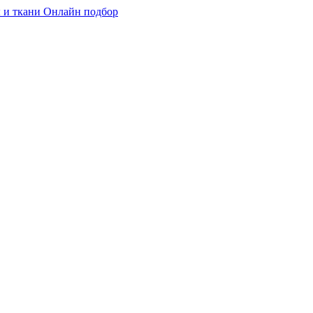
 и ткани
Онлайн подбор